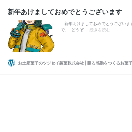
新年あけましておめでとうございます
新年明けましておめでとうございます
新
で、 どうぞ …
続きを読む
年
あ
け
ま
し
お土産菓子のツジセイ製菓株式会社 | 贈る感動をつくるお菓
て
お
め
で
と
う
ご
ざ
い
ま
す