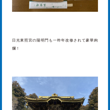
日光東照宮の陽明門も一昨年改修されて豪華絢
爛！