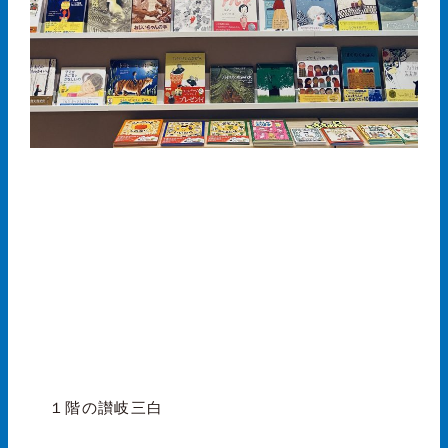
１階の讃岐三白