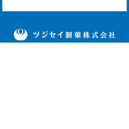
本社・工場
〒761-1704 香川県高松市香川町川内原1591-1
Tel.087-885-2000 Fax.087-885-0400
大阪営業所
〒598-0001 大阪府泉佐野市上瓦屋396-1
Tel.0724-58-2160 Fax.0724-61-2988
福岡営業所