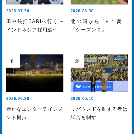
2026.07.30
2026.06.30
田中統括BARIへ行く ~
北の国から ′８１夏
インドネシア採用編~
『シーズン２』
創
創
2026.06.20
2026.05.10
新たなエンターテインメ
リバウンドを制する者は
ント拠点
試合を制す