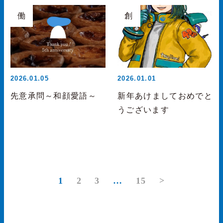
働
創
2026.01.05
2026.01.01
先意承問～和顔愛語～
新年あけましておめでと
うございます
1
2
3
…
15
>